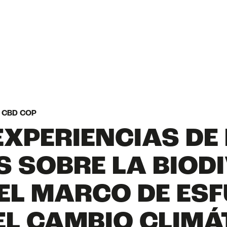
HOME
N CBD COP
EXPERIENCIAS D
WHAT IS NATURE
 SOBRE LA BIOD
EL MARCO DE ESF
STATE OF NATUR
EL CAMBIO CLIMÁ