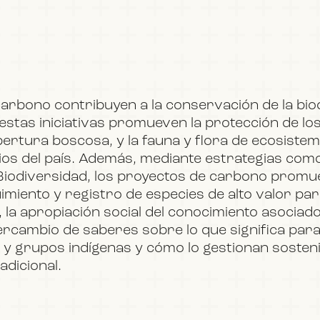
BOOK
arbono contribuyen a la conservación de la bio
FILM
stas iniciativas promueven la protección de lo
ertura boscosa, y la fauna y flora de ecosiste
rios del país. Además, mediante estrategias com
Biodiversidad, los proyectos de carbono promu
uimiento y registro de especies de alto valor pa
JOIN US
, la apropiación social del conocimiento asociad
ntercambio de saberes sobre lo que significa pa
y grupos indígenas y cómo lo gestionan sosten
adicional.