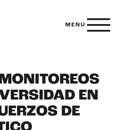
MENU
E MONITOREOS
 POSITIVE
IVERSIDAD EN
UERZOS DE
E METRICS
TICO