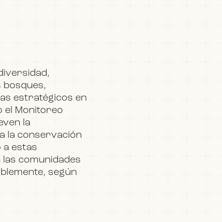
diversidad,
s bosques,
mas estratégicos en
o el Monitoreo
even la
ra la conservación
o a estas
ra las comunidades
iblemente, según